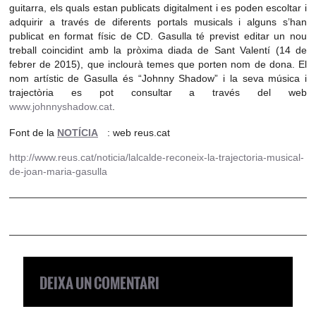
guitarra, els quals estan publicats digitalment i es poden escoltar i
adquirir a través de diferents portals musicals i alguns s’han
publicat en format físic de CD. Gasulla té previst editar un nou
treball coincidint amb la pròxima diada de Sant Valentí (14 de
febrer de 2015), que inclourà temes que porten nom de dona. El
nom artístic de Gasulla és “Johnny Shadow” i la seva música i
trajectòria es pot consultar a través del web
www.johnnyshadow.cat
.
Font de la
NOTÍCIA
: web reus.cat
http://www.reus.cat/noticia/lalcalde-reconeix-la-trajectoria-musical-
de-joan-maria-gasulla
DEIXA UN COMENTARI