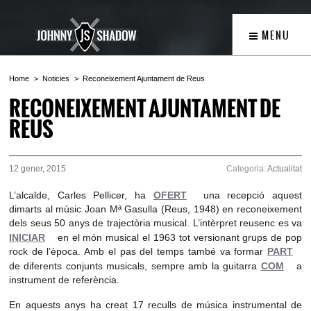
lang="ca">
MENU
Home
Noticies
Reconeixement Ajuntament de Reus
RECONEIXEMENT AJUNTAMENT DE
REUS
12 gener, 2015
Categoria:
Actualitat
L’alcalde, Carles Pellicer, ha
OFERT
una recepció aquest
dimarts al músic Joan Mª Gasulla (Reus, 1948) en reconeixement
dels seus 50 anys de trajectòria musical. L’intèrpret reusenc es va
INICIAR
en el món musical el 1963 tot versionant grups de pop
rock de l’època. Amb el pas del temps també va formar
PART
de diferents conjunts musicals, sempre amb la guitarra
COM
a
instrument de referència.
En aquests anys ha creat 17 reculls de música instrumental de