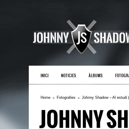
lang="ca">
INICI
NOTICIES
ÀLBUMS
FOTOGR
Home
Fotografies
Johnny Shadow – Al estudi 
JOHNNY SHA