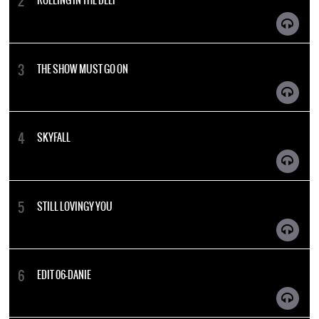
ROLLING IN THE DEEP
THE SHOW MUST GO ON
SKYFALL
STILL LOVINGY YOU
EDIT 06-DANIE