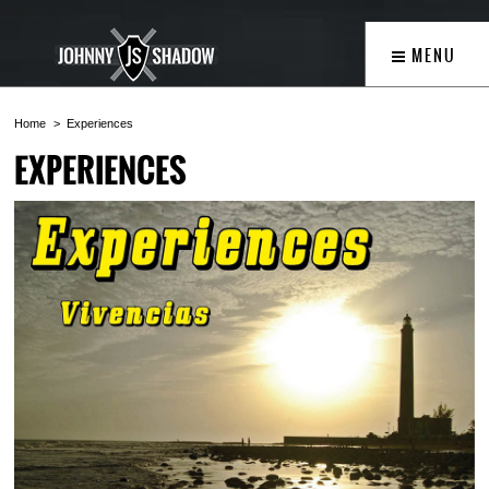
lang="ca">
MENU
Home
Experiences
EXPERIENCES